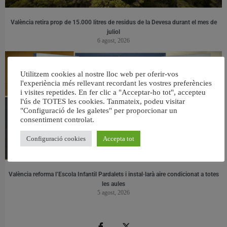
València retira prop de 15.000 litres de residus de la Devesa durant el mes de
juliol
6 agost, 2026
Utilitzem cookies al nostre lloc web per oferir-vos
l'experiència més rellevant recordant les vostres preferències
i visites repetides. En fer clic a "Acceptar-ho tot", accepteu
l'ús de TOTES les cookies. Tanmateix, podeu visitar
"Configuració de les galetes" per proporcionar un
consentiment controlat.
Configuració cookies
Accepta tot
València reforma l’Escola Infantil Pardalets i instal·larà aire condicionat a totes
les aules
5 agost, 2026