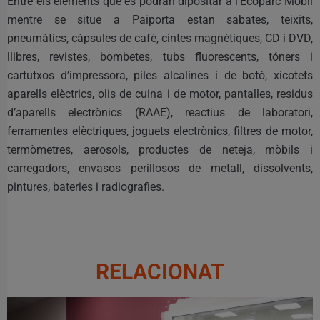
Entre els elements que es podran dipositar a l’Ecoparc Mòbil
mentre se situe a Paiporta estan sabates, teixits,
pneumàtics, càpsules de cafè, cintes magnètiques, CD i DVD,
llibres, revistes, bombetes, tubs fluorescents, tóners i
cartutxos d’impressora, piles alcalines i de botó, xicotets
aparells elèctrics, olis de cuina i de motor, pantalles, residus
d’aparells electrònics (RAAE), reactius de laboratori,
ferramentes elèctriques, joguets electrònics, filtres de motor,
termòmetres, aerosols, productes de neteja, mòbils i
carregadors, envasos perillosos de metall, dissolvents,
pintures, bateries i radiografies.
RELACIONAT