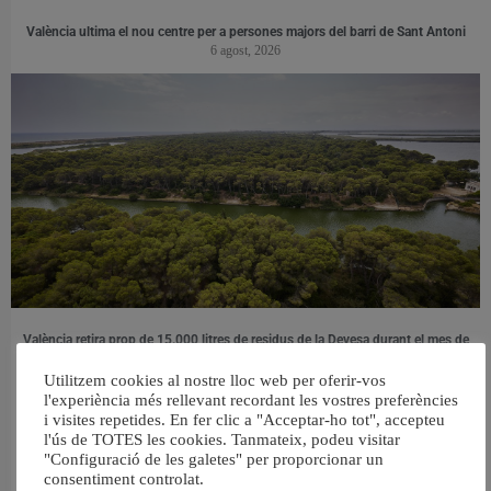
València ultima el nou centre per a persones majors del barri de Sant Antoni
6 agost, 2026
València retira prop de 15.000 litres de residus de la Devesa durant el mes de
juliol
6 agost, 2026
Utilitzem cookies al nostre lloc web per oferir-vos
l'experiència més rellevant recordant les vostres preferències
i visites repetides. En fer clic a "Acceptar-ho tot", accepteu
l'ús de TOTES les cookies. Tanmateix, podeu visitar
"Configuració de les galetes" per proporcionar un
consentiment controlat.