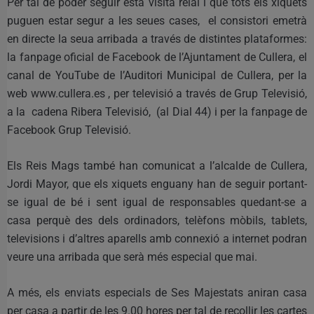
Per tal de poder seguir esta visita reial i que tots els xiquets
puguen estar segur a les seues cases, el consistori emetrà
en directe la seua arribada a través de distintes plataformes:
la fanpage oficial de Facebook de l’Ajuntament de Cullera, el
canal de YouTube de l’Auditori Municipal de Cullera, per la
web www.cullera.es , per televisió a través de Grup Televisió,
a la cadena Ribera Televisió, (al Dial 44) i per la fanpage de
Facebook Grup Televisió.
Els Reis Mags també han comunicat a l’alcalde de Cullera,
Jordi Mayor, que els xiquets enguany han de seguir portant-
se igual de bé i sent igual de responsables quedant-se a
casa perquè des dels ordinadors, telèfons mòbils, tablets,
televisions i d’altres aparells amb connexió a internet podran
veure una arribada que serà més especial que mai.
A més, els enviats especials de Ses Majestats aniran casa
per casa a partir de les 9.00 hores per tal de recollir les cartes