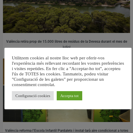
València retira prop de 15.000 litres de residus de la Devesa durant el mes de
juliol
6 agost, 2026
Utilitzem cookies al nostre lloc web per oferir-vos
l'experiència més rellevant recordant les vostres preferències
i visites repetides. En fer clic a "Acceptar-ho tot", accepteu
l'ús de TOTES les cookies. Tanmateix, podeu visitar
"Configuració de les galetes" per proporcionar un
consentiment controlat.
Configuració cookies
Accepta tot
València reforma l’Escola Infantil Pardalets i instal·larà aire condicionat a totes