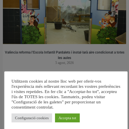
València reforma l’Escola Infantil Pardalets i instal·larà aire condicionat a totes
les aules
5 agost, 2026
Utilitzem cookies al nostre lloc web per oferir-vos
l'experiència més rellevant recordant les vostres preferències
i visites repetides. En fer clic a "Acceptar-ho tot", accepteu
l'ús de TOTES les cookies. Tanmateix, podeu visitar
"Configuració de les galetes" per proporcionar un
consentiment controlat.
Configuració cookies
Accepta tot