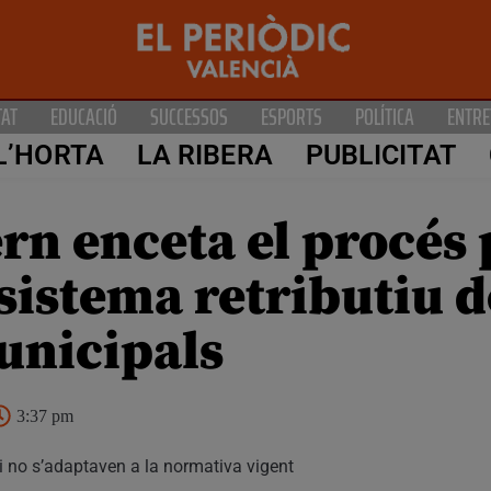
TAT
EDUCACIÓ
SUCCESSOS
ESPORTS
POLÍTICA
ENTRE
L’HORTA
LA RIBERA
PUBLICITAT
rn enceta el procés 
 sistema retributiu d
unicipals
3:37 pm
 i no s’adaptaven a la normativa vigent