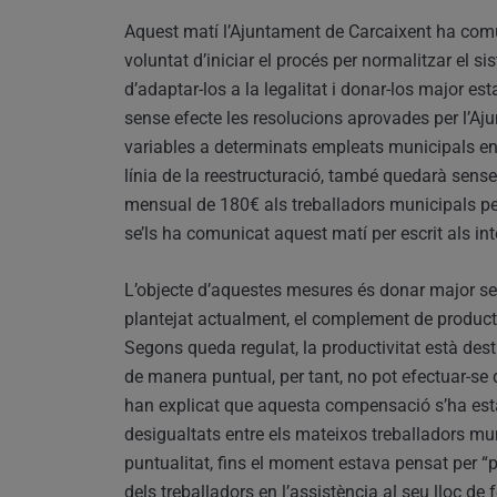
Aquest matí l’Ajuntament de Carcaixent ha comun
voluntat d’iniciar el procés per normalitzar el s
d’adaptar-los a la legalitat i donar-los major es
sense efecte les resolucions aprovades per l’A
variables a determinats empleats municipals en
línia de la reestructuració, també quedarà sens
mensual de 180€ als treballadors municipals per 
se’ls ha comunicat aquest matí per escrit als int
L’objecte d’aquestes mesures és donar major segu
plantejat actualment, el complement de productiv
Segons queda regulat, la productivitat està desti
de manera puntual, per tant, no pot efectuar-se 
han explicat que aquesta compensació s’ha estat
desigualtats entre els mateixos treballadors mu
puntualitat, fins el moment estava pensat per “p
dels treballadors en l’assistència al seu lloc de