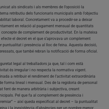
icat als sindicats i als membres de l’oposició la
istema retributiu dels funcionaris municipals amb l’objectiu
tabilitat laboral. Concretament va a procedir-se a deixar
juntament en relació al pagament mensual de quantitats
 concepte de complement de productivitat. En la mateixa
e efecte el decret en el que s’aprovava un complement
puntualitat i presència al lloc de feina. Aquesta decisió,
eressats, que també rebran la notificació de forma oficial.
retat legal al treballadors ja que, tal i com està
itat és irregular i no respecta la normativa vigent.
nada a retribuir el rendiment de l’activitat extraordinària
de forma lineal i mensual. Des de la regidoria de personal
 fent de manera arbitrària i subjectiva, creant
nicipals. Pel que fa al complement de presència i
remiar” – així queda especificat al decret – la puntualitat
 feina i la inexistència d’absències per un nombre menor