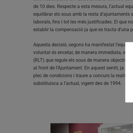
de 10 dies. Respecte a esta mesura, l’actual eq
equilibrar els sous amb la resta d’ajuntaments se
laborals, fins i tot les més justificades. El que
establir la compensació ja que es tracta d’una pr
Aquesta decisió, segons ha manifestat l’equip de
voluntat és encetar, de manera immediata, el pr
(RLT) que regule els sous de manera objectiva i n
al front de l’Ajuntament. En aquest sentit, ja s’
plec de condicions i traure a concurs la realitz
substituisca a l’actual, vigent des de 1994.