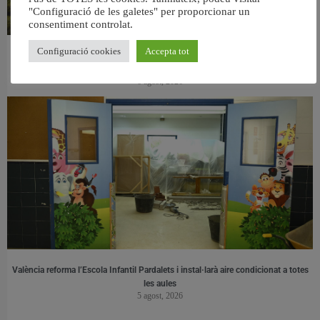
"Configuració de les galetes" per proporcionar un
consentiment controlat.
Configuració cookies
Accepta tot
València retira prop de 15.000 litres de residus de la Devesa durant el mes de
juliol
6 agost, 2026
València reforma l’Escola Infantil Pardalets i instal·larà aire condicionat a totes
les aules
5 agost, 2026