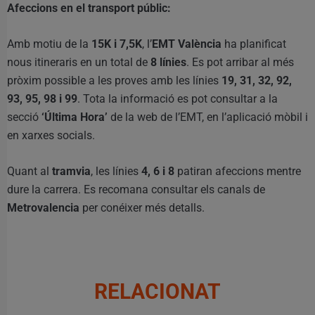
Afeccions en el transport públic:
Amb motiu de la
15K i 7,5K
, l’
EMT València
ha planificat
nous itineraris en un total de
8 línies
. Es pot arribar al més
pròxim possible a les proves amb les línies
19, 31, 32, 92,
93, 95, 98 i 99
. Tota la informació es pot consultar a la
secció
‘Última Hora’
de la web de l’EMT, en l’aplicació mòbil i
en xarxes socials.
Quant al
tramvia
, les línies
4, 6 i 8
patiran afeccions mentre
dure la carrera. Es recomana consultar els canals de
Metrovalencia
per conéixer més detalls.
RELACIONAT