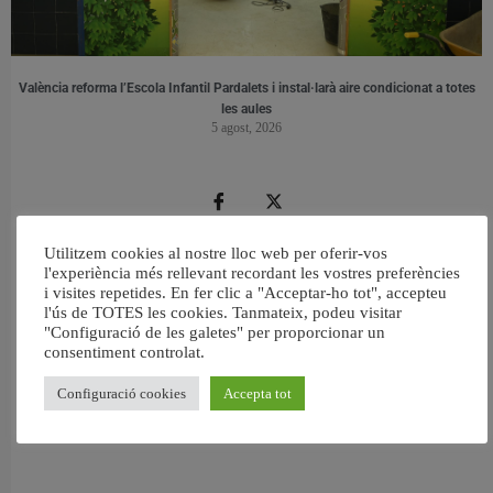
València reforma l’Escola Infantil Pardalets i instal·larà aire condicionat a totes
les aules
5 agost, 2026
Utilitzem cookies al nostre lloc web per oferir-vos
l'experiència més rellevant recordant les vostres preferències
i visites repetides. En fer clic a "Acceptar-ho tot", accepteu
l'ús de TOTES les cookies. Tanmateix, podeu visitar
"Configuració de les galetes" per proporcionar un
consentiment controlat.
Configuració cookies
Accepta tot