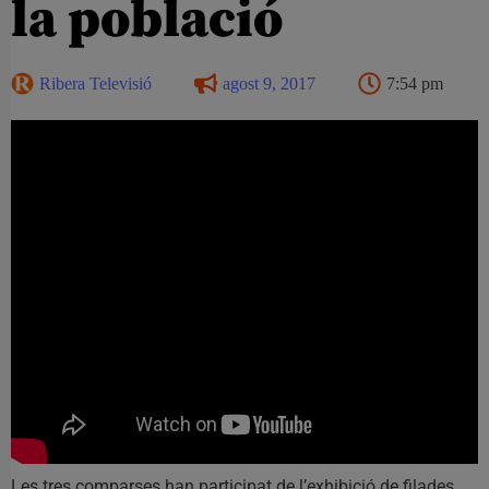
la població
Ribera Televisió
agost 9, 2017
7:54 pm
Les tres comparses han participat de l’exhibició de filades.