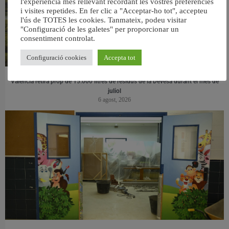
l'experiència més rellevant recordant les vostres preferències
i visites repetides. En fer clic a "Acceptar-ho tot", accepteu
l'ús de TOTES les cookies. Tanmateix, podeu visitar
"Configuració de les galetes" per proporcionar un
consentiment controlat.
Configuració cookies
Accepta tot
València retira prop de 15.000 litres de residus de la Devesa durant el mes de
juliol
6 agost, 2026