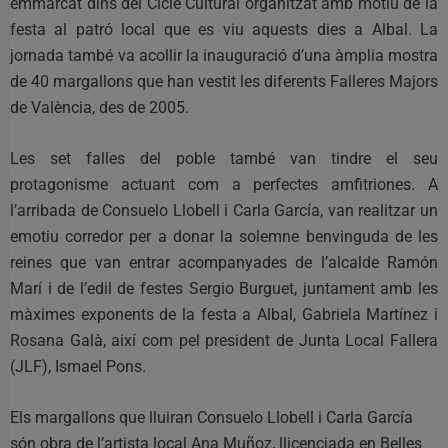
emmarcat dins del Cicle Cultural organitzat amb motiu de la
festa al patró local que es viu aquests dies a Albal. La
jornada també va acollir la inauguració d’una àmplia mostra
de 40 margallons que han vestit les diferents Falleres Majors
de València, des de 2005.
Les set falles del poble també van tindre el seu
protagonisme actuant com a perfectes amfitriones. A
l’arribada de Consuelo Llobell i Carla García, van realitzar un
emotiu corredor per a donar la solemne benvinguda de les
reines que van entrar acompanyades de l’alcalde Ramón
Marí i de l’edil de festes Sergio Burguet, juntament amb les
màximes exponents de la festa a Albal, Gabriela Martínez i
Rosana Galà, així com pel president de Junta Local Fallera
(JLF), Ismael Pons.
Els margallons que lluiran Consuelo Llobell i Carla García
són obra de l’artista local Ana Muñoz, llicenciada en Belles