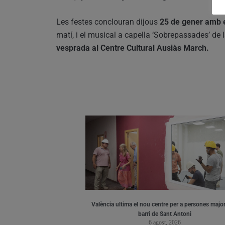
Les festes conclouran dijous
25 de gener amb el
matí, i el musical a capella ‘Sobrepassades’ d
vesprada al Centre Cultural Ausiàs March.
València ultima el nou centre per a persones major
barri de Sant Antoni
6 agost, 2026