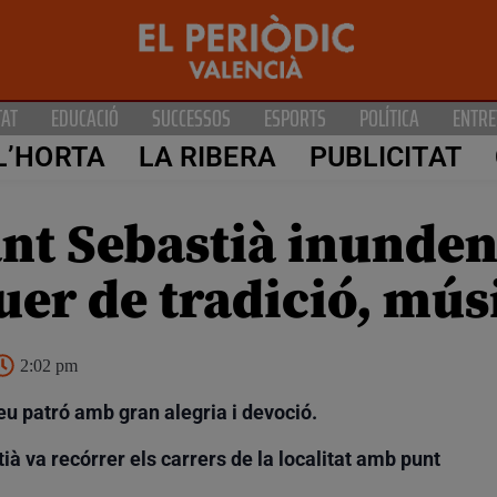
TAT
EDUCACIÓ
SUCCESSOS
ESPORTS
POLÍTICA
ENTRE
L’HORTA
LA RIBERA
PUBLICITAT
ant Sebastià inunden
er de tradició, músi
2:02 pm
eu patró amb gran alegria i devoció.
ià va recórrer els carrers de la localitat amb punt