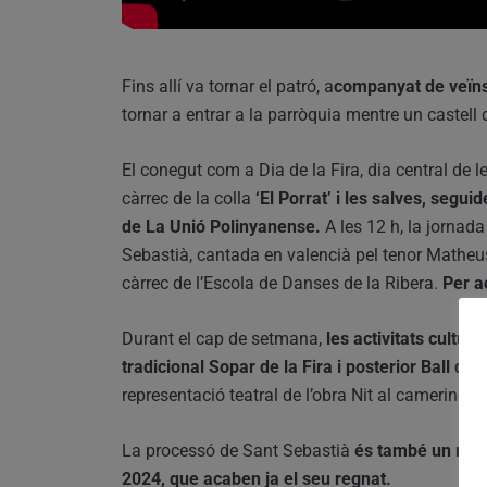
Fins allí va tornar el patró, a
companyat de veïns 
tornar a entrar a la parròquia mentre un castell d
El conegut com a Dia de la Fira, dia central de
càrrec de la colla
‘El Porrat’ i les salves, segui
de La Unió Polinyanense.
A les 12 h, la jorna
Sebastià, cantada en valencià pel tenor Matheus
càrrec de l’Escola de Danses de la Ribera.
Per ac
Durant el cap de setmana,
les activitats cultura
tradicional Sopar de la Fira i posterior Ball de l
representació teatral de l’obra Nit al camerino 
La processó de Sant Sebastià
és també un mome
2024, que acaben ja el seu regnat.