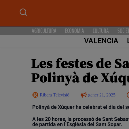
AGRICULTURA
ECONOMIA
CULTURA
SOCIE
VALENCIA
Les festes de S
Polinyà de Xúqu
Ribera Televisió
gener 21, 2025
Polinyà de Xúquer ha celebrat el dia del s
A les 20 hores, la processó de Sant Sebast
de partida en l’Església del Sant Sopar.