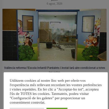
6 agost, 2026
València reforma l’Escola Infantil Pardalets i instal·larà aire condicionat a totes
les aules
5 agost, 2026
Utilitzem cookies al nostre lloc web per oferir-vos
l'experiència més rellevant recordant les vostres preferències
i visites repetides. En fer clic a "Acceptar-ho tot", accepteu
l'ús de TOTES les cookies. Tanmateix, podeu visitar
"Configuració de les galetes" per proporcionar un
consentiment controlat.