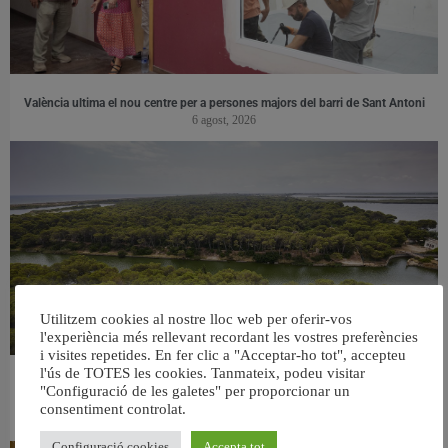
València ultima el nou centre per a persones majors del barri de Sant Antoni
6 agost, 2026
Utilitzem cookies al nostre lloc web per oferir-vos
l'experiència més rellevant recordant les vostres preferències
i visites repetides. En fer clic a "Acceptar-ho tot", accepteu
l'ús de TOTES les cookies. Tanmateix, podeu visitar
València retira prop de 15.000 litres de residus de la Devesa durant el mes de
"Configuració de les galetes" per proporcionar un
juliol
consentiment controlat.
6 agost, 2026
Configuració cookies
Accepta tot