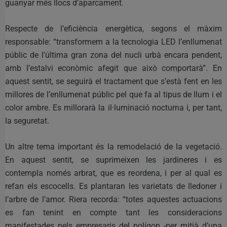
guanyar més llocs d’aparcament.
Respecte de l’eficiència energètica, segons el màxim
responsable: “transformem a la tecnologia LED l’enllumenat
públic de l’última gran zona del nucli urbà encara pendent,
amb l’estalvi econòmic afegit que això comportarà”. En
aquest sentit, se seguirà el tractament que s’està fent en les
millores de l’enllumenat públic pel que fa al tipus de llum i el
color ambre. Es millorarà la il·luminació nocturna i, per tant,
la seguretat.
Un altre tema important és la remodelació de la vegetació.
En aquest sentit, se suprimeixen les jardineres i es
contempla només arbrat, que es reordena, i per al qual es
refan els escocells. Es plantaran les varietats de lledoner i
l’arbre de l’amor. Riera recorda: “totes aquestes actuacions
es fan tenint en compte tant les consideracions
manifestades pels empresaris del polígon -per mitjà d’una