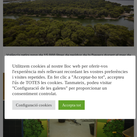
València retira prop de 15.000 litres de residus de la Devesa durant el mes de
juliol
Utilitzem cookies al nostre lloc web per oferir-vos
6 agost, 2026
l'experiència més rellevant recordant les vostres preferències
i visites repetides. En fer clic a "Acceptar-ho tot", accepteu
l'ús de TOTES les cookies. Tanmateix, podeu visitar
"Configuració de les galetes" per proporcionar un
consentiment controlat.
Configuració cookies
Accepta tot