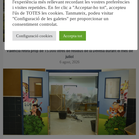
l'experiència més rellevant recordant les vostres preferències
i visites repetides. En fer clic a "Acceptar-ho tot", accepteu
l'ús de TOTES les cookies. Tanmateix, podeu visitar
"Configuració de les galetes" per proporcionar un
consentiment controlat.
Configuració cookies
Accepta tot
València retira prop de 15.000 litres de residus de la Devesa durant el mes de
juliol
6 agost, 2026