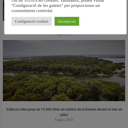
l'ús de TOTES les cookies. Tanmateix, podeu visitar
"Configuració de les galetes" per proporcionar un
consentiment controlat.
Configuració cookies
Accepta tot
València ultima el nou centre per a persones majors del barri de Sant Antoni
6 agost, 2026
València retira prop de 15.000 litres de residus de la Devesa durant el mes de
juliol
6 agost, 2026