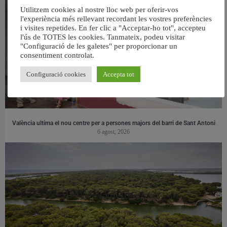
Utilitzem cookies al nostre lloc web per oferir-vos
l'experiència més rellevant recordant les vostres preferències
i visites repetides. En fer clic a "Acceptar-ho tot", accepteu
l'ús de TOTES les cookies. Tanmateix, podeu visitar
"Configuració de les galetes" per proporcionar un
consentiment controlat.
Configuració cookies
Accepta tot
València ultima el nou centre per a persones majors del barri de Sant Antoni
6 agost, 2026