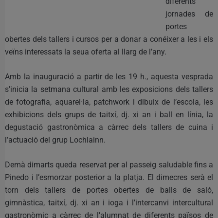
diferents
jornades de
portes
obertes dels tallers i cursos per a donar a conéixer a les i els
veïns interessats la seua oferta al llarg de l’any.
Amb la inauguració a partir de les 19 h., aquesta vesprada
s’inicia la setmana cultural amb les exposicions dels tallers
de fotografia, aquarel·la, patchwork i dibuix de l’escola, les
exhibicions dels grups de taitxí, dj. xi an i ball en línia, la
degustació gastronòmica a càrrec dels tallers de cuina i
l’actuació del grup Lochlainn.
Demà dimarts queda reservat per al passeig saludable fins a
Pinedo i l’esmorzar posterior a la platja. El dimecres serà el
torn dels tallers de portes obertes de balls de saló,
gimnàstica, taitxí, dj. xi an i ioga i l’intercanvi intercultural
gastronòmic a càrrec de l’alumnat de diferents països de