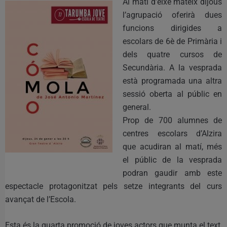
Al matí d’eixe mateix dijous
l’agrupació oferirà dues
funcions dirigides a
escolars de 6è de Primària i
dels quatre cursos de
Secundària. A la vesprada
està programada una altra
sessió oberta al públic en
general.
Prop de 700 alumnes de
centres escolars d’Alzira
que acudiran al matí, més
el públic de la vesprada
podran gaudir amb este
espectacle protagonitzat pels setze integrants del curs
avançat de l’Escola.
Esta és la quarta promoció de joves actors que munta el text,