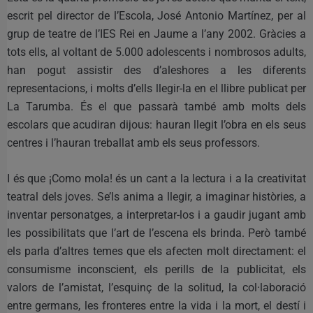
escrit pel director de l’Escola, José Antonio Martínez, per al
grup de teatre de l’IES Rei en Jaume a l’any 2002. Gràcies a
tots ells, al voltant de 5.000 adolescents i nombrosos adults,
han pogut assistir des d’aleshores a les diferents
representacions, i molts d’ells llegir-la en el llibre publicat per
La Tarumba. És el que passarà també amb molts dels
escolars que acudiran dijous: hauran llegit l’obra en els seus
centres i l’hauran treballat amb els seus professors.
I és que ¡Como mola! és un cant a la lectura i a la creativitat
teatral dels joves. Se’ls anima a llegir, a imaginar històries, a
inventar personatges, a interpretar-los i a gaudir jugant amb
les possibilitats que l’art de l’escena els brinda. Però també
els parla d’altres temes que els afecten molt directament: el
consumisme inconscient, els perills de la publicitat, els
valors de l’amistat, l’esquinç de la solitud, la col·laboració
entre germans, les fronteres entre la vida i la mort, el destí i