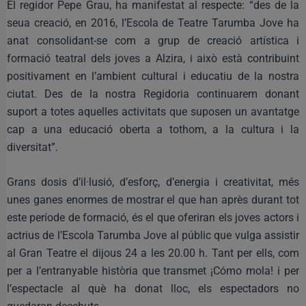
El regidor Pepe Grau, ha manifestat al respecte: “des de la
seua creació, en 2016, l’Escola de Teatre Tarumba Jove ha
anat consolidant-se com a grup de creació artística i
formació teatral dels joves a Alzira, i això està contribuint
positivament en l’ambient cultural i educatiu de la nostra
ciutat. Des de la nostra Regidoria continuarem donant
suport a totes aquelles activitats que suposen un avantatge
cap a una educació oberta a tothom, a la cultura i la
diversitat”.
Grans dosis d’il·lusió, d’esforç, d’energia i creativitat, més
unes ganes enormes de mostrar el que han après durant tot
este període de formació, és el que oferiran els joves actors i
actrius de l’Escola Tarumba Jove al públic que vulga assistir
al Gran Teatre el dijous 24 a les 20.00 h. Tant per ells, com
per a l’entranyable història que transmet ¡Cómo mola! i per
l’espectacle al què ha donat lloc, els espectadors no