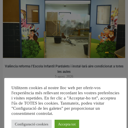
València reforma l’Escola Infantil Pardalets i instal·larà aire condicionat a totes
les aules
5 agost, 2026
Utilitzem cookies al nostre lloc web per oferir-vos
l'experiència més rellevant recordant les vostres preferències
i visites repetides. En fer clic a "Acceptar-ho tot", accepteu
l'ús de TOTES les cookies. Tanmateix, podeu visitar
"Configuració de les galetes" per proporcionar un
consentiment controlat.
Configuració cookies
Accepta tot