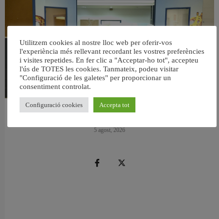
Utilitzem cookies al nostre lloc web per oferir-vos
l'experiència més rellevant recordant les vostres preferències
i visites repetides. En fer clic a "Acceptar-ho tot", accepteu
l'ús de TOTES les cookies. Tanmateix, podeu visitar
"Configuració de les galetes" per proporcionar un
consentiment controlat.
Configuració cookies
Accepta tot
València reforma l’Escola Infantil Pardalets i instal·larà aire condicionat a totes
les aules
5 agost, 2026