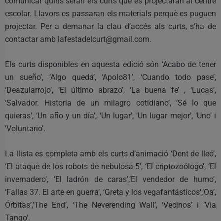
comunicar quins seran els curts que es projectaran al centre
escolar. Llavors es passaran els materials perquè es puguen
projectar. Per a demanar la clau d’accés als curts, s’ha de
contactar amb lafestadelcurt@gmail.com.
Els curts disponibles en aquesta edició són ‘Acabo de tener
un sueño’, ‘Algo queda’, ‘Apolo81’, ‘Cuando todo pase’,
‘Deazularrojo’, ‘El último abrazo’, ‘La buena fe’ , ‘Lucas’,
‘Salvador. Historia de un milagro cotidiano’, ‘Sé lo que
quieras’, ‘Un año y un día’, ‘Un lugar’, ‘Un lugar mejor’, ‘Uno’ i
‘Voluntario’.
La llista es completa amb els curts d’animació ‘Dent de lleó’,
‘El ataque de los robots de nebulosa-5’, ‘El criptozoólogo’, ‘El
invernadero’, ‘El ladrón de caras’,’El vendedor de humo’,
‘Fallas 37. El arte en guerra’, ‘Greta y los vegafantásticos’,’Oa’,
Órbitas’,’The End’, ‘The Neverending Wall’, ‘Vecinos’ i ‘Via
Tango’.