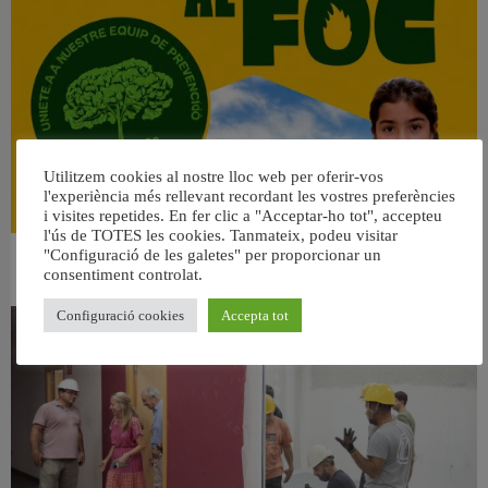
Utilitzem cookies al nostre lloc web per oferir-vos
l'experiència més rellevant recordant les vostres preferències
i visites repetides. En fer clic a "Acceptar-ho tot", accepteu
l'ús de TOTES les cookies. Tanmateix, podeu visitar
"Configuració de les galetes" per proporcionar un
👀 Una mirada atenta puede marcar la diferencia.
consentiment controlat.
31 juliol, 2026
Configuració cookies
Accepta tot