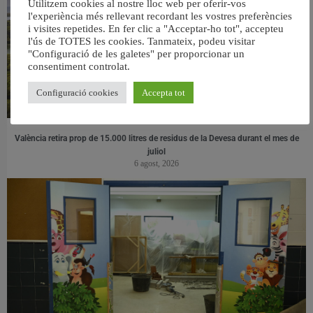
Utilitzem cookies al nostre lloc web per oferir-vos
l'experiència més rellevant recordant les vostres preferències
i visites repetides. En fer clic a "Acceptar-ho tot", accepteu
l'ús de TOTES les cookies. Tanmateix, podeu visitar
"Configuració de les galetes" per proporcionar un
consentiment controlat.
Configuració cookies
Accepta tot
València retira prop de 15.000 litres de residus de la Devesa durant el mes de
juliol
6 agost, 2026