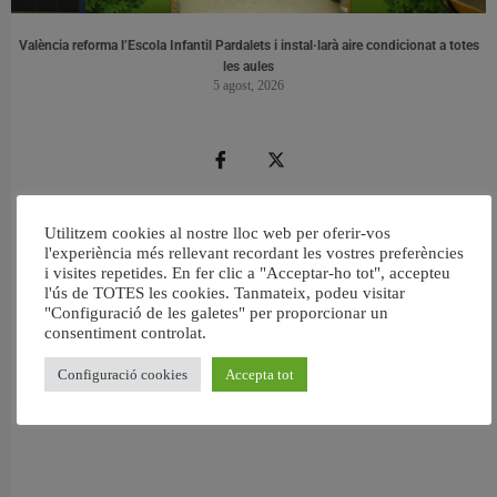
València reforma l’Escola Infantil Pardalets i instal·larà aire condicionat a totes
les aules
5 agost, 2026
Utilitzem cookies al nostre lloc web per oferir-vos
l'experiència més rellevant recordant les vostres preferències
i visites repetides. En fer clic a "Acceptar-ho tot", accepteu
l'ús de TOTES les cookies. Tanmateix, podeu visitar
"Configuració de les galetes" per proporcionar un
consentiment controlat.
Configuració cookies
Accepta tot