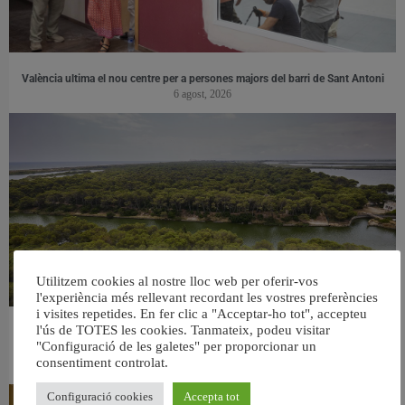
València ultima el nou centre per a persones majors del barri de Sant Antoni
6 agost, 2026
Utilitzem cookies al nostre lloc web per oferir-vos
l'experiència més rellevant recordant les vostres preferències
i visites repetides. En fer clic a "Acceptar-ho tot", accepteu
l'ús de TOTES les cookies. Tanmateix, podeu visitar
València retira prop de 15.000 litres de residus de la Devesa durant el mes de
"Configuració de les galetes" per proporcionar un
juliol
consentiment controlat.
6 agost, 2026
Configuració cookies
Accepta tot