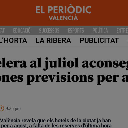
TAT
EDUCACIÓ
SUCCESSOS
ESPORTS
POLÍTICA
ENTRE
L’HORTA
LA RIBERA
PUBLICITAT
lera al juliol aconse
nes previsions per a 
9:25 pm
València revela que els hotels de la ciutat ja han
 per a agost, a falta de les reserves d’última hora