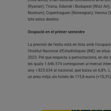
(Ryanair); Tirana, Gdansk i Budapest (Wizz Air)
Nostrum); Copenhaguen (Norwegian); Verona (Vol
tots estos destins.
Ocupació en el primer semestre
La previsió de l’estiu està en línia amb l’ocupa
l’Institut Nacional d’Estadístiques (INE) se sit
2023. Pel que respecta a pernoctacions, en els s
les quals 1.646.574 corresponen al mercat inte
any- i 825.634 al nacional, que baixa un 6,8%. L
un preu mitjà als hotels de 115,8 euros (+10,3%