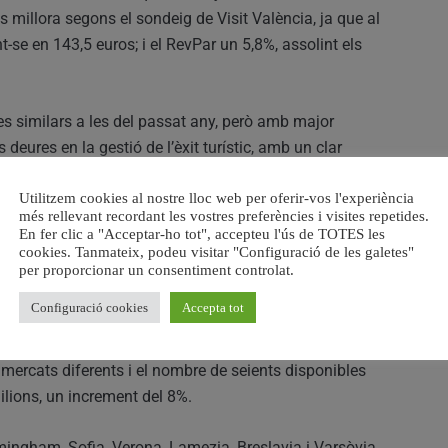
ts millora segons el sondeig de Visit València, ja que al
nt-se en 143,5 euros; i el RevPar un 5,8%, assolint els
res similars a les del passat any, però amb major
s deures en la gestió de l’èxit turístic, amb un clar
ta activitat continue beneficiant als nostres ciutadans,
Utilitzem cookies al nostre lloc web per oferir-vos l'experiència
ia local, mentre apostem per portar a un visitant cada
més rellevant recordant les vostres preferències i visites repetides.
da i responsable amb l’entorn”, ha assenyalat Llobet.
En fer clic a "Acceptar-ho tot", accepteu l'ús de TOTES les
cookies. Tanmateix, podeu visitar "Configuració de les galetes"
per proporcionar un consentiment controlat.
orts, amb un augment del 8% en seients.
Configuració cookies
Accepta tot
grama de connectivitat de la Fundació Visit València, la
amb 103 aeroports enfront dels 98 del passat any. Un
8 mercats diferents i el nombre de seients disponibles
ilions, un increment del 8%.
mingham, Sofia, Verona, Lamezia, Breslavia i Varsòvia