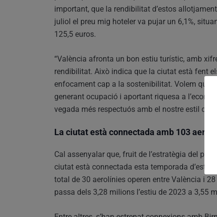
important, que la rendibilitat d’estos allotjamen
juliol el preu mig hoteler va pujar un 6,1%, situa
125,5 euros.
“València afronta un bon estiu turístic, amb xif
rendibilitat. Això indica que la ciutat està fent el
enfocament cap a la sostenibilitat. Volem que es
generant ocupació i aportant riquesa a l’econom
vegada més respectuós amb el nostre estil de vi
La ciutat està connectada amb 103 aerop
Cal assenyalar que, fruit de l’estratègia del pro
ciutat està connectada esta temporada d’estiu 
total de 30 aerolínies operen entre València i 2
passa dels 3,28 milions l’estiu de 2023 a 3,55 m
Entre altres, s’han estrenat connexions amb Bir