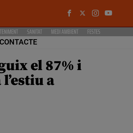
TENIMENT
SANITAT
MEDI AMBIENT
FESTES
CONTACTE
guix el 87% i
l’estiu a