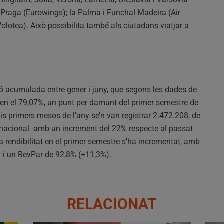
; Praga (Eurowings); la Palma i Funchal-Madeira (Air
otea). Això possibilita també als ciutadans viatjar a
ció acumulada entre gener i juny, que segons les dades de
ua en el 79,07%, un punt per damunt del primer semestre de
is primers mesos de l’any se’n van registrar 2.472.208, de
rnacional -amb un increment del 22% respecte al passat
a rendibilitat en el primer semestre s’ha incrementat, amb
) i un RevPar de 92,8% (+11,3%).
RELACIONAT