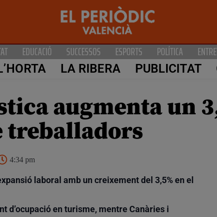
TAT
EDUCACIÓ
SUCCESSOS
ESPORTS
POLÍTICA
ENTRE
L’HORTA
LA RIBERA
PUBLICITAT
stica augmenta un 3,
e treballadors
4:34 pm
 expansió laboral amb un creixement del 3,5% en el
nt d’ocupació en turisme, mentre Canàries i