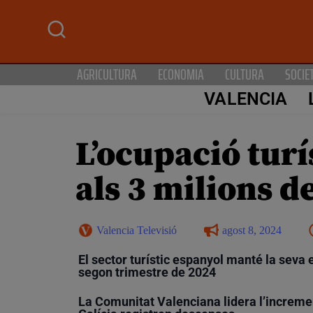
AGRICULTURA
ECONOMIA
CULTURA
SOCIE
VALENCIA
L’ocupació turí
als 3 milions d
Valencia Televisió
agost 8, 2024
El sector turístic espanyol manté la seva
segon trimestre de 2024
La Comunitat Valenciana lidera l’increme