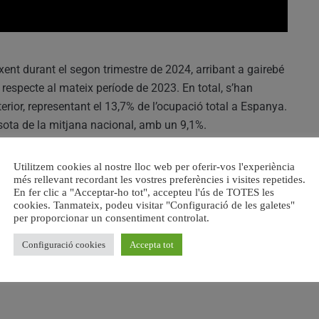
ixent durant el segon trimestre de 2024, arribant a gairebé
 respecte al mateix període de 2023. En total, s’han
rior, representant el 13,7% de l’ocupació total a Espanya.
r sota de la mitjana nacional, amb un 9,1%.
xperimentat creixements, destacant la hostaleria amb un
Utilitzem cookies al nostre lloc web per oferir-vos l'experiència
8,6%. Els treballadors amb contracte indefinit han
més rellevant recordant les vostres preferències i visites repetides.
En fer clic a "Acceptar-ho tot", accepteu l'ús de TOTES les
isminuït al 16,1%.
cookies. Tanmateix, podeu visitar "Configuració de les galetes"
per proporcionar un consentiment controlat.
d’ocupació amb un 11,8% d’increment interanual, seguida
Configuració cookies
Accepta tot
omunitats com Canàries i Galícia han experimentat