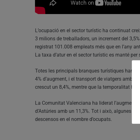
L’ocupació en el sector turístic ha continuat cre
3 milions de treballadors, un increment del 3,5%
registrat 101.008 empleats més que en l’any ante
La taxa d’atur en el sector turístic es manté pe
Totes les principals branques turístiques han e
4% d’augment, i el transport de viatgers amb un 
crescut un 8,4%, mentre que la temporalitat ha d
La Comunitat Valenciana ha liderat l’augment 
d’Astúries amb un 11,3%. Tot i això, algunes c
descensos en el nombre d’ocupats.