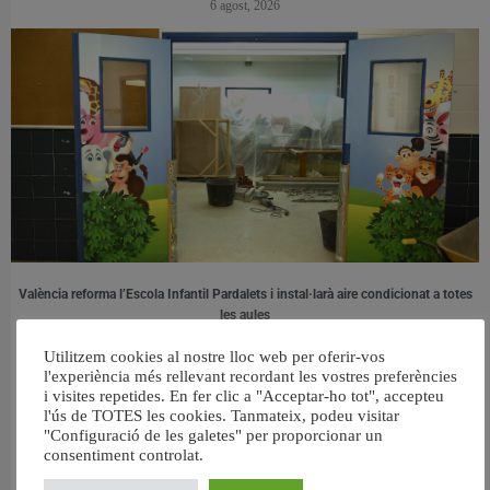
6 agost, 2026
València reforma l’Escola Infantil Pardalets i instal·larà aire condicionat a totes
les aules
5 agost, 2026
Utilitzem cookies al nostre lloc web per oferir-vos
l'experiència més rellevant recordant les vostres preferències
i visites repetides. En fer clic a "Acceptar-ho tot", accepteu
l'ús de TOTES les cookies. Tanmateix, podeu visitar
"Configuració de les galetes" per proporcionar un
consentiment controlat.