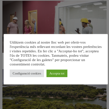
Utilitzem cookies al nostre lloc web per oferir-vos
l'experiència més rellevant recordant les vostres preferències
i visites repetides. En fer clic a "Acceptar-ho tot", accepteu
l'ús de TOTES les cookies. Tanmateix, podeu visitar
"Configuració de les galetes" per proporcionar un
València ultima el nou centre per a persones majors del barri de Sant Antoni
consentiment controlat.
6 agost, 2026
Configuració cookies
Accepta tot