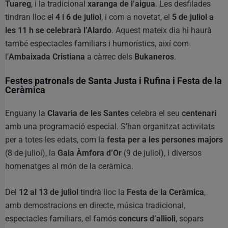
Tuareg
, i la tradicional
xaranga de l’aigua
. Les desfilades
tindran lloc el
4 i 6 de juliol
, i com a novetat, el
5 de juliol a
les 11 h se celebrarà l’Alardo
. Aquest mateix dia hi haurà
també espectacles familiars i humorístics, així com
l’
Ambaixada Cristiana
a càrrec dels
Bukaneros
.
Festes patronals de Santa Justa i Rufina i Festa de la
Ceràmica
Enguany la
Clavaria de les Santes
celebra el seu
centenari
amb una programació especial. S’han organitzat activitats
per a totes les edats, com la
festa per a les persones majors
(8 de juliol), la
Gala Àmfora d’Or
(9 de juliol), i diversos
homenatges al món de la ceràmica.
Del
12 al 13 de juliol
tindrà lloc la
Festa de la Ceràmica
,
amb demostracions en directe, música tradicional,
espectacles familiars, el famós
concurs d’allioli
, sopars