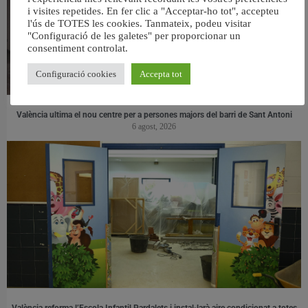
i visites repetides. En fer clic a "Acceptar-ho tot", accepteu
l'ús de TOTES les cookies. Tanmateix, podeu visitar
"Configuració de les galetes" per proporcionar un
consentiment controlat.
Configuració cookies
Accepta tot
València ultima el nou centre per a persones majors del barri de Sant Antoni
6 agost, 2026
València reforma l’Escola Infantil Pardalets i instal·larà aire condicionat a totes