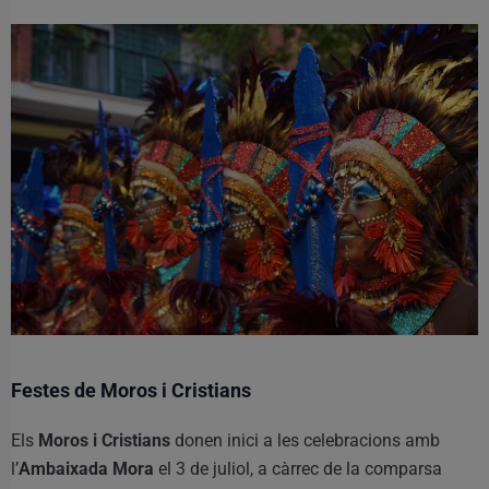
Festes de Moros i Cristians
Els
Moros i Cristians
donen inici a les celebracions amb
l’
Ambaixada Mora
el 3 de juliol, a càrrec de la comparsa