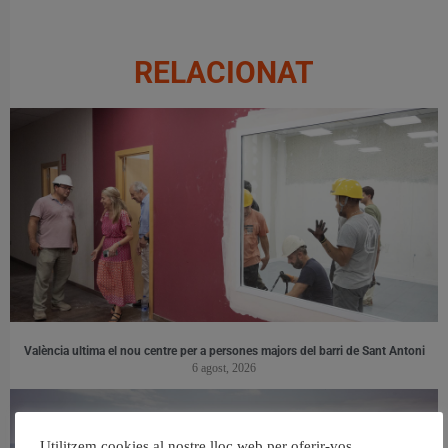
RELACIONAT
València ultima el nou centre per a persones majors del barri de Sant Antoni
6 agost, 2026
Utilitzem cookies al nostre lloc web per oferir-vos