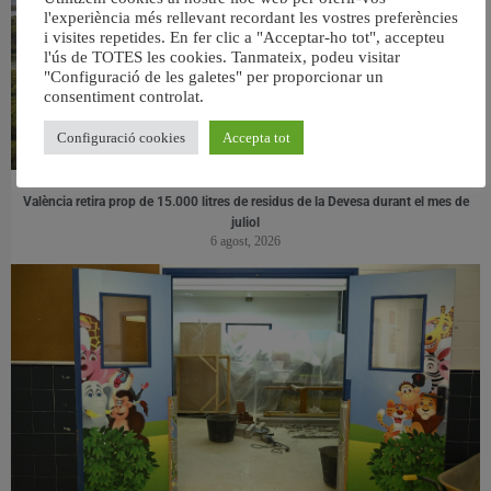
l'experiència més rellevant recordant les vostres preferències
i visites repetides. En fer clic a "Acceptar-ho tot", accepteu
l'ús de TOTES les cookies. Tanmateix, podeu visitar
"Configuració de les galetes" per proporcionar un
consentiment controlat.
Configuració cookies
Accepta tot
València retira prop de 15.000 litres de residus de la Devesa durant el mes de
juliol
6 agost, 2026