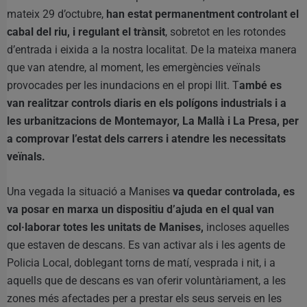
mateix 29 d’octubre,
han estat permanentment controlant el
cabal del riu, i regulant el trànsit
, sobretot en les rotondes
d’entrada i eixida a la nostra localitat. De la mateixa manera
que van atendre, al moment, les emergències veïnals
provocades per les inundacions en el propi llit. T
ambé es
van realitzar controls diaris en els polígons industrials i a
les urbanitzacions de Montemayor, La Mallà i La Presa, per
a comprovar l’estat dels carrers i atendre les necessitats
veïnals.
Una vegada la situació a Manises
va quedar controlada, es
va posar en marxa un dispositiu d’ajuda en el qual van
col·laborar totes les unitats de Manises,
incloses aquelles
que estaven de descans. Es van activar als i les agents de
Policia Local, doblegant torns de matí, vesprada i nit, i a
aquells que de descans es van oferir voluntàriament, a les
zones més afectades per a prestar els seus serveis en les