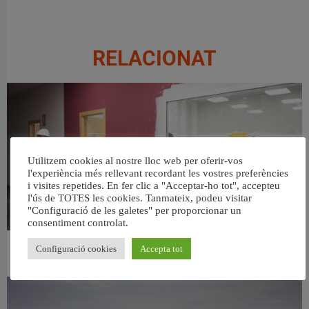
RELACIONAT
Utilitzem cookies al nostre lloc web per oferir-vos
l'experiència més rellevant recordant les vostres preferències
i visites repetides. En fer clic a "Acceptar-ho tot", accepteu
l'ús de TOTES les cookies. Tanmateix, podeu visitar
"Configuració de les galetes" per proporcionar un
consentiment controlat.
Configuració cookies
Accepta tot
València ultima el nou centre per a persones majors del barri de Sant Antoni
6 agost, 2026