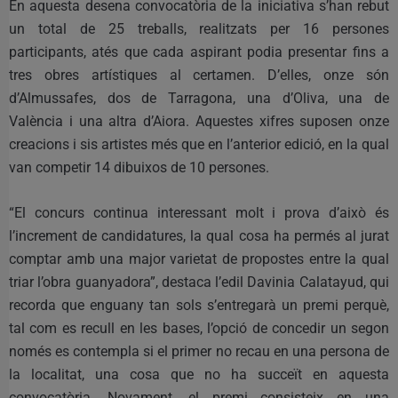
En aquesta desena convocatòria de la iniciativa s’han rebut
un total de 25 treballs, realitzats per 16 persones
participants, atés que cada aspirant podia presentar fins a
tres obres artístiques al certamen. D’elles, onze són
d’Almussafes, dos de Tarragona, una d’Oliva, una de
València i una altra d’Aiora. Aquestes xifres suposen onze
creacions i sis artistes més que en l’anterior edició, en la qual
van competir 14 dibuixos de 10 persones.
“El concurs continua interessant molt i prova d’això és
l’increment de candidatures, la qual cosa ha permés al jurat
comptar amb una major varietat de propostes entre la qual
triar l’obra guanyadora”, destaca l’edil Davinia Calatayud, qui
recorda que enguany tan sols s’entregarà un premi perquè,
tal com es recull en les bases, l’opció de concedir un segon
només es contempla si el primer no recau en una persona de
la localitat, una cosa que no ha succeït en aquesta
convocatòria. Novament, el premi consisteix en una