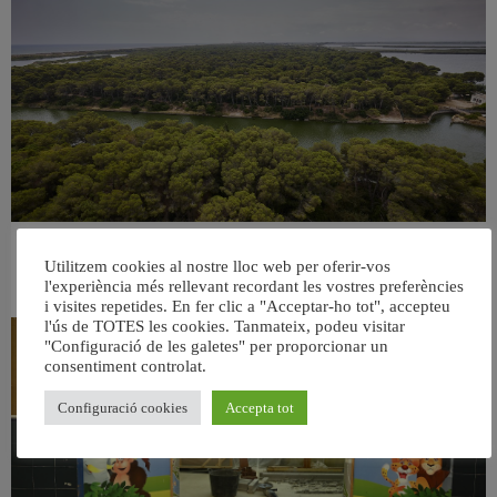
València retira prop de 15.000 litres de residus de la Devesa durant el mes de
Utilitzem cookies al nostre lloc web per oferir-vos
juliol
l'experiència més rellevant recordant les vostres preferències
6 agost, 2026
i visites repetides. En fer clic a "Acceptar-ho tot", accepteu
l'ús de TOTES les cookies. Tanmateix, podeu visitar
"Configuració de les galetes" per proporcionar un
consentiment controlat.
Configuració cookies
Accepta tot