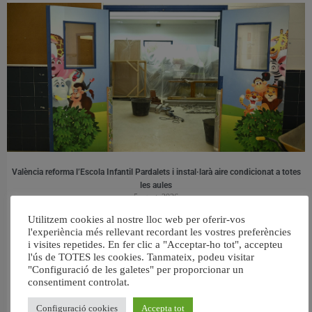
València reforma l’Escola Infantil Pardalets i instal·larà aire condicionat a totes
les aules
5 agost, 2026
Utilitzem cookies al nostre lloc web per oferir-vos
l'experiència més rellevant recordant les vostres preferències
i visites repetides. En fer clic a "Acceptar-ho tot", accepteu
l'ús de TOTES les cookies. Tanmateix, podeu visitar
"Configuració de les galetes" per proporcionar un
consentiment controlat.
Configuració cookies
Accepta tot