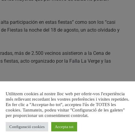
lta participación en estas fiestas” como son los “casi
de Fiestas la noche del 18 de agosto, un acto olvidado y
radas, más de 2.500 vecinos asistieron a la Cena de
 fiestas, acto organizado por la Falla La Verge y las
aellas
Utilitzem cookies al nostre lloc web per oferir-vos l'experiència
ción, “superando las cifras del pasado año” será la Noche
més rellevant recordant les vostres preferències i visites repetides.
En fer clic a "Acceptar-ho tot", accepteu l'ús de TOTES les
 agosto organizado por los Clavarios de la Divina Aurora.
cookies. Tanmateix, podeu visitar "Configuració de les galetes"
per proporcionar un consentiment controlat.
muestran una alta participación con más de 1.700
Configuració cookies
Accepta tot