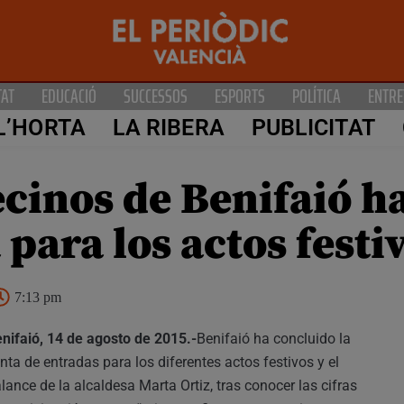
TAT
EDUCACIÓ
SUCCESSOS
ESPORTS
POLÍTICA
ENTRE
L’HORTA
LA RIBERA
PUBLICITAT
ecinos de Benifaió h
para los actos festi
7:13 pm
nifaió, 14 de agosto de 2015.-
Benifaió ha concluido la
nta de entradas para los diferentes actos festivos y el
lance de la alcaldesa Marta Ortiz, tras conocer las cifras