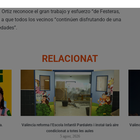
 Ortiz reconoce el gran trabajo y esfuerzo “de Festeras,
a a que todos los vecinos “continúen disfrutando de una
edades”.
RELACIONAT
a.
València reforma l’Escola Infantil Pardalets i instal·larà aire
Valènc
condicionat a totes les aules
5 agost, 2026