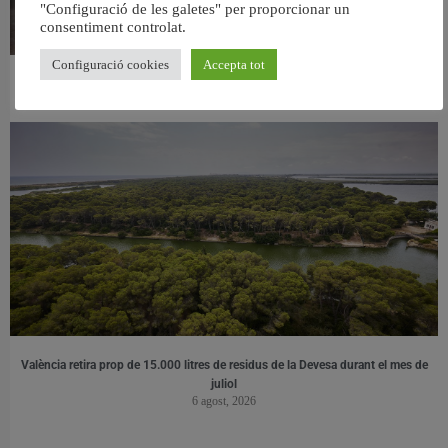
"Configuració de les galetes" per proporcionar un
consentiment controlat.
Configuració cookies
Accepta tot
València ultima el nou centre per a persones majors del barri de Sant Antoni
6 agost, 2026
València retira prop de 15.000 litres de residus de la Devesa durant el mes de
juliol
6 agost, 2026