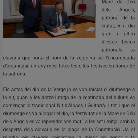
Mare de Déu
dels Àngels,
patrona de la
ciutat, en el dia
gran i últim
d’estes festes
patronals. La
clavaria que porta el nom de la verge va ser l’encarregada
d’organitzar, un any més, totes les cites festives en honor de
la patrona.
Els actes del dia de la Verge ja es van iniciar el diumenge a
la nit, quan a les dotze i mitja de la matinada del dilluns va
començar la tradicional Nit d’Albaes i Guitarrà. I tot i que el
diumenge es va allargar el dia, la festivitat de la Mare de Déu
dels Àngels es va reprendre ben matí, a les set i mitja, amb la
despertà dels clavaris en la plaça de la Constitució. Ja al
migdia, els clavaris celebraren la missa en honor a la