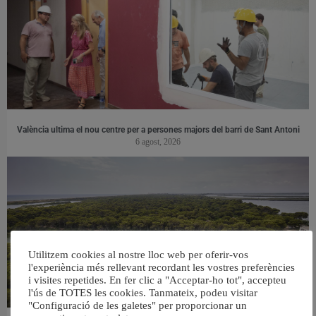
València ultima el nou centre per a persones majors del barri de Sant Antoni
6 agost, 2026
Utilitzem cookies al nostre lloc web per oferir-vos
l'experiència més rellevant recordant les vostres preferències
i visites repetides. En fer clic a "Acceptar-ho tot", accepteu
l'ús de TOTES les cookies. Tanmateix, podeu visitar
"Configuració de les galetes" per proporcionar un