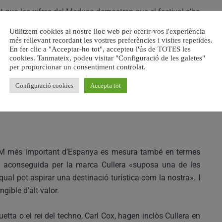
at que les xifres del Medusa demostren que el festival s’ha
impulsar la nostra economia, no solament als sectors que
Utilitzem cookies al nostre lloc web per oferir-vos l'experiència
 altres empreses que treballen perquè este gegantesc
més rellevant recordant les vostres preferències i visites repetides.
En fer clic a "Acceptar-ho tot", accepteu l'ús de TOTES les
cookies. Tanmateix, podeu visitar "Configuració de les galetes"
per proporcionar un consentiment controlat.
l·laterals que genera un esdeveniment d’esta magnitud i
Configuració cookies
Accepta tot
per a reduir-les, sosté que el benefici per a la ciutat de la
eix».
EDM més important d’Espanya es mesura també en termes
nal aconseguida per la marca Cullera «suposa una de les
ual pot aspirar una destinació turística com la nostra». I
gible d’alt valor.
etta o el rei del techno, Carl Cox, hagen inclòs Cullera en