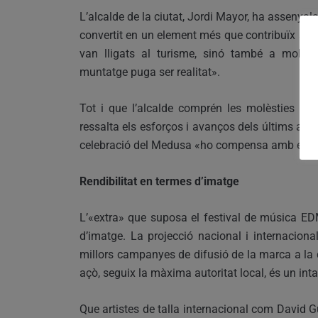
L’alcalde de la ciutat, Jordi Mayor, ha assenyal
convertit en un element més que contribuïx a «
van lligats al turisme, sinó també a moltes
muntatge puga ser realitat».
Tot i que l’alcalde comprén les molèsties co
ressalta els esforços i avanços dels últims anys 
celebració del Medusa «ho compensa amb escr
Rendibilitat en termes d’imatge
L’«extra» que suposa el festival de música 
d’imatge. La projecció nacional i internacio
millors campanyes de difusió de la marca a la q
açò, seguix la màxima autoritat local, és un intan
Que artistes de talla internacional com David Gu