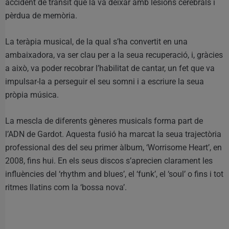
accident de trànsit que la va deixar amb lesions cerebrals i
pèrdua de memòria.
La teràpia musical, de la qual s’ha convertit en una
ambaixadora, va ser clau per a la seua recuperació, i, gràcies
a això, va poder recobrar l’habilitat de cantar, un fet que va
impulsar-la a perseguir el seu somni i a escriure la seua
pròpia música.
La mescla de diferents gèneres musicals forma part de
l’ADN de Gardot. Aquesta fusió ha marcat la seua trajectòria
professional des del seu primer àlbum, ‘Worrisome Heart’, en
2008, fins hui. En els seus discos s’aprecien clarament les
influències del ‘rhythm and blues’, el ‘funk’, el ‘soul’ o fins i tot
ritmes llatins com la ‘bossa nova’.