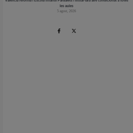
València reforma l’Escola Infantil Pardalets i instal·larà aire condicionat a totes
les aules
5 agost, 2026