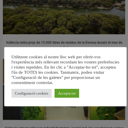
València retira prop de 15.000 litres de residus de la Devesa durant el mes de
juliol
6 agost, 2026
Utilitzem cookies al nostre lloc web per oferir-vos
l'experiència més rellevant recordant les vostres preferències
i visites repetides. En fer clic a "Acceptar-ho tot", accepteu
l'ús de TOTES les cookies. Tanmateix, podeu visitar
"Configuració de les galetes" per proporcionar un
consentiment controlat.
Configuració cookies
Accepta tot