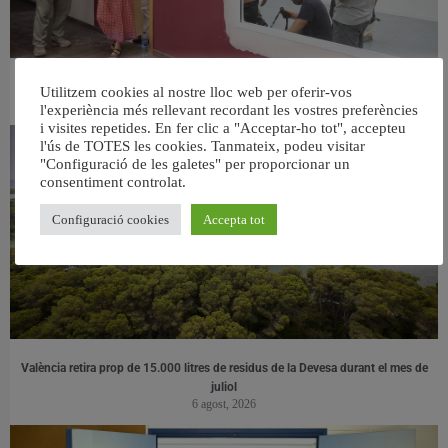
València ultima el nou centre per a persones majors del barri de Sant Antoni
Utilitzem cookies al nostre lloc web per oferir-vos
6 agost, 2026
l'experiència més rellevant recordant les vostres preferències
i visites repetides. En fer clic a "Acceptar-ho tot", accepteu
l'ús de TOTES les cookies. Tanmateix, podeu visitar
"Configuració de les galetes" per proporcionar un
consentiment controlat.
Configuració cookies
Accepta tot
València retira prop de 15.000 litres de residus de la Devesa durant el mes de
juliol
6 agost, 2026