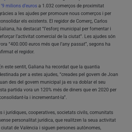
1’9 milions d’euros
a 1.032 comerços de proximitat
gràcies a les ajudes per promoure nous comerços i per
consolidar els existents. El regidor de Comerç, Carlos
Galiana, ha destacat “l’esforç municipal per fomentar i
reforçar l’activitat comercial de la ciutat”. Les ajudes són
vora “400.000 euros més que l’any passat”, segons ha
afirmat el regidor.
En este sentit, Galiana ha recordat que la quantia
destinada per a estes ajudes, “creades pel govern de Joan
quan des del govern municipal ja es va doblar el seu
sta partida vora un 120% més de diners que en 2020 per
onsolidant-la i incrementant-la”.
 i jurídiques, cooperatives, societats civils, comunitats
ense personalitat jurídica, que realitzen la seua activitat
a ciutat de València i siguen persones autònomes,