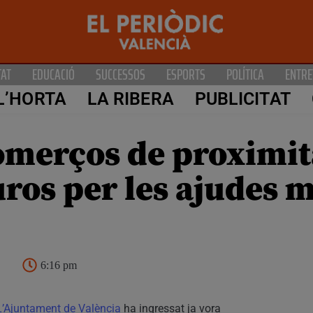
TAT
EDUCACIÓ
SUCCESSOS
ESPORTS
POLÍTICA
ENTRE
L’HORTA
LA RIBERA
PUBLICITAT
omerços de proximit
uros per les ajudes 
6:16 pm
L’Ajuntament de València
ha ingressat ja vora