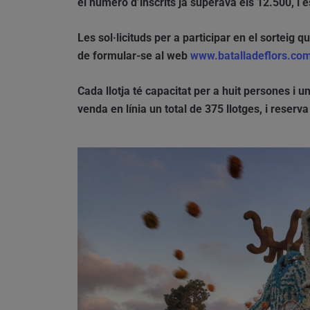
el número d’inscrits ja superava els 12.500, i 
Les sol·licituds per a participar en el sorteig 
de formular-se al web
www.batalladeflors.co
Cada llotja té capacitat per a huit persones i un
venda en línia un total de 375 llotges, i reserv