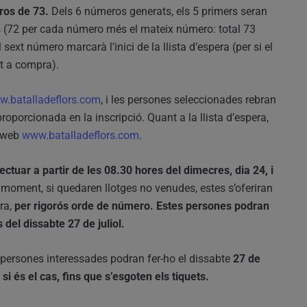
ros de 73.
Dels 6 números generats, els 5 primers seran
s (72 per cada número més el mateix número: total 73
ext número marcarà l’inici de la llista d’espera (per si el
et a compra).
.batalladeflors.com
, i les persones seleccionades rebran
proporcionada en la inscripció. Quant a la llista d’espera,
a web
www.batalladeflors.com
.
ectuar a partir de les 08.30 hores del dimecres, dia 24, i
e moment, si quedaren llotges no venudes, estes s’oferiran
era,
per rigorós orde de número. Estes persones podran
 del dissabte 27 de juliol.
s persones interessades podran fer-ho el dissabte
27 de
 si és el cas, fins que s’esgoten els tiquets.