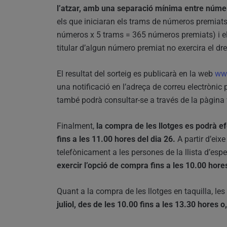
l’atzar, amb una separació mínima entre núme
els que iniciaran els trams de números premiat
números x 5 trams = 365 números premiats) i el s
titular d’algun número premiat no exercira el dr
El resultat del sorteig es publicarà en la web
www
una notificació en l’adreça de correu electrònic 
també podrà consultar-se a través de la pàgin
Finalment,
la compra de les llotges es podrà ef
fins a les 11.00 hores del dia 26.
A partir d’eix
telefònicament a les persones de la llista d’esp
exercir l’opció de compra fins a les 10.00 hores
Quant a la compra de les llotges en taquilla, le
juliol, des de les 10.00 fins a les 13.30 hores o,