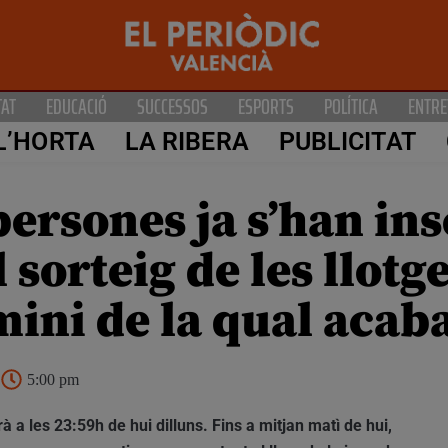
TAT
EDUCACIÓ
SUCCESSOS
ESPORTS
POLÍTICA
ENTRE
L’HORTA
LA RIBERA
PUBLICITAT
ersones ja s’han ins
 sorteig de les llotge
mini de la qual acaba
5:00 pm
rà a les 23:59h de hui dilluns. Fins a mitjan matì de hui,