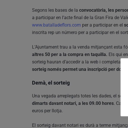
Segons les bases de la
convocatòria, les pers
a participar en l’acte final de la Gran Fira de V
www.batalladeflors.com
per a participar en el
s
inscrita rep un número per a participar en el sor
L’Ajuntament trau a la venda mitjançant esta fó
altres 50 per a la compra en taquilla.
Els qui en
sorteig hauran d’accedir a la web i completar el
sorteig només permet una inscripció per docume
Demà, el sorteig
Una vegada arreplegats totes les dades, el sorte
dimarts davant notari, a les 09.00 hores
. Cada 
euros per llotja.
El sorteig davant notari es durà a terme mitja