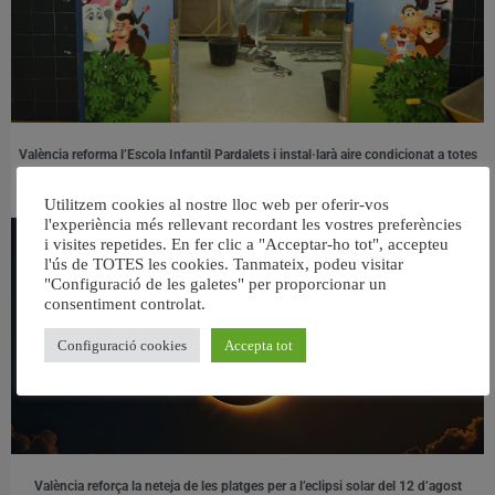
València reforma l’Escola Infantil Pardalets i instal·larà aire condicionat a totes
les aules
5 agost, 2026
Utilitzem cookies al nostre lloc web per oferir-vos
l'experiència més rellevant recordant les vostres preferències
i visites repetides. En fer clic a "Acceptar-ho tot", accepteu
l'ús de TOTES les cookies. Tanmateix, podeu visitar
"Configuració de les galetes" per proporcionar un
consentiment controlat.
Configuració cookies
Accepta tot
València reforça la neteja de les platges per a l’eclipsi solar del 12 d’agost