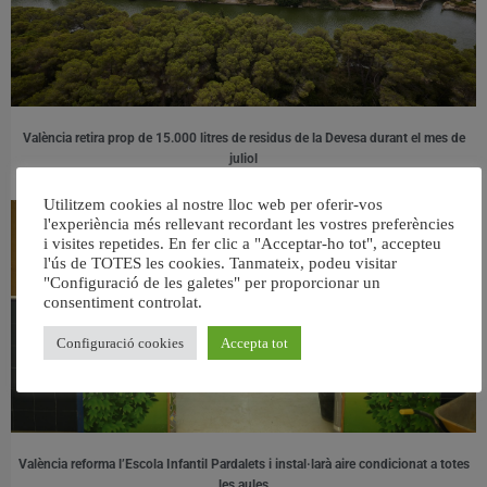
València retira prop de 15.000 litres de residus de la Devesa durant el mes de
juliol
6 agost, 2026
Utilitzem cookies al nostre lloc web per oferir-vos
l'experiència més rellevant recordant les vostres preferències
i visites repetides. En fer clic a "Acceptar-ho tot", accepteu
l'ús de TOTES les cookies. Tanmateix, podeu visitar
"Configuració de les galetes" per proporcionar un
consentiment controlat.
Configuració cookies
Accepta tot
València reforma l’Escola Infantil Pardalets i instal·larà aire condicionat a totes
les aules