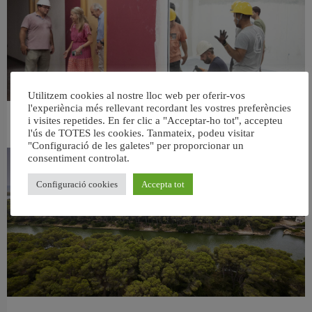
Utilitzem cookies al nostre lloc web per oferir-vos
l'experiència més rellevant recordant les vostres preferències
i visites repetides. En fer clic a "Acceptar-ho tot", accepteu
València ultima el nou centre per a persones majors del barri de Sant Antoni
l'ús de TOTES les cookies. Tanmateix, podeu visitar
6 agost, 2026
"Configuració de les galetes" per proporcionar un
consentiment controlat.
Configuració cookies
Accepta tot