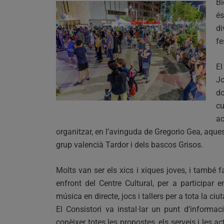
Bi
és
di
fe
El
Jo
do
c
ac
organitzar, en l’avinguda de Gregorio Gea, aquest
grup valencià Tardor i dels bascos Grisos.
Molts van ser els xics i xiques joves, i també 
enfront del Centre Cultural, per a participar
música en directe, jocs i tallers per a tota la ciu
El Consistori va instal·lar un punt d’informac
conèixer totes les propostes, els serveis i les a