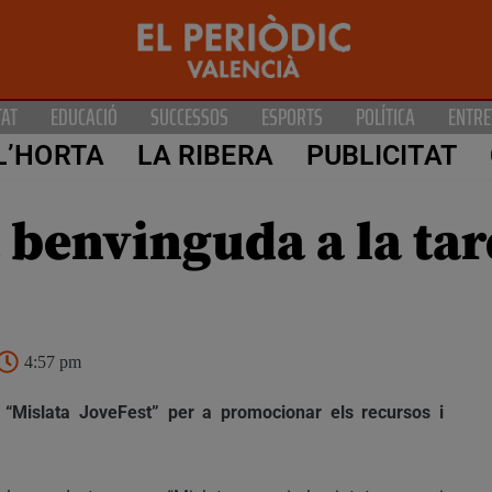
TAT
EDUCACIÓ
SUCCESSOS
ESPORTS
POLÍTICA
ENTRE
L’HORTA
LA RIBERA
PUBLICITAT
a benvinguda a la t
4:57 pm
 “Mislata JoveFest” per a promocionar els recursos i