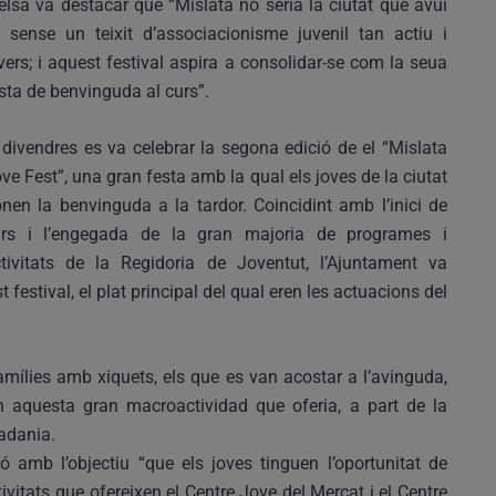
elsa va destacar que “Mislata no seria la ciutat que avui
 sense un teixit d’associacionisme juvenil tan actiu i
vers; i aquest festival aspira a consolidar-se com la seua
sta de benvinguda al curs”.
 divendres es va celebrar la segona edició de el “Mislata
ve Fest”, una gran festa amb la qual els joves de la ciutat
nen la benvinguda a la tardor. Coincidint amb l’inici de
urs i l’engegada de la gran majoria de programes i
tivitats de la Regidoria de Joventut, l’Ajuntament va
 festival, el plat principal del qual eren les actuacions del
famílies amb xiquets, els que es van acostar a l’avinguda,
 en aquesta gran macroactividad que oferia, a part de la
tadania.
ió amb l’objectiu “que els joves tinguen l’oportunitat de
ctivitats que ofereixen el Centre Jove del Mercat i el Centre