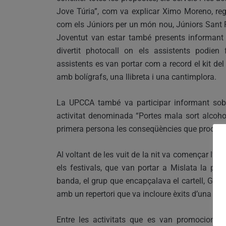
Jove Túria”, com va explicar Ximo Moreno, reg
com els Júniors per un món nou, Júniors Sant Fr
Joventut van estar també presents informant s
divertit photocall on els assistents podien 
assistents es van portar com a record el kit de
amb bolígrafs, una llibreta i una cantimplora.
La UPCCA també va participar informant sobre
activitat denominada “Portes mala sort alcohol
primera persona les conseqüències que produei
Al voltant de les vuit de la nit va començar l’a
els festivals, que van portar a Mislata la prese
banda, el grup que encapçalava el cartell, Gris
amb un repertori que va incloure èxits d’una dè
Entre les activitats que es van promocionar 