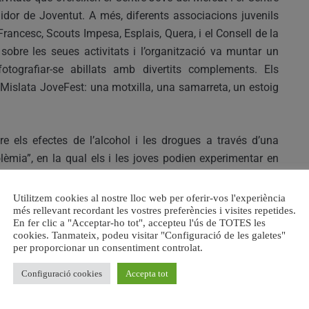
idor de Joventut. A més, diferents associacions juvenils
ancesc, Scouts Impesa, Esplais, Quera, i el Consell de la
obre les seues activitats i l’organització va muntar un
fotografiar-se abillats amb divertits complements. Els
l Mislata JoveFest: una motxilla, una samarreta, un estoig
 els efectes de l’alcohol i les drogues a través d’una
èmia”, en la qual els i les joves podien experimentar en
x el consum d’alcohol.
Utilitzem cookies al nostre lloc web per oferir-vos l'experiència
més rellevant recordant les vostres preferències i visites repetides.
ctuació de Tardor, grup valencià de música pop habitual en
En fer clic a "Acceptar-ho tot", accepteu l'ús de TOTES les
ntació del seu tercer disc, titulat “Patraix”. Per la seua
cookies. Tanmateix, podeu visitar "Configuració de les galetes"
os, van venir des de Guipúscoa per a atraure al nou públic
per proporcionar un consentiment controlat.
cada destacant com a referents del indie-pop nacional.
Configuració cookies
Accepta tot
durant l’esdeveniment es troben “Mislata 22.02” de la