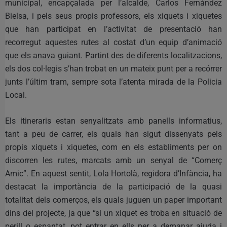
municipal, encapçalada per l’alcalde, Carlos Fernández
Bielsa, i pels seus propis professors, els xiquets i xiquetes
que han participat en l’activitat de presentació han
recorregut aquestes rutes al costat d’un equip d’animació
que els anava guiant. Partint des de diferents localitzacions,
els dos col·legis s’han trobat en un mateix punt per a recórrer
junts l’últim tram, sempre sota l’atenta mirada de la Policia
Local.
Els itineraris estan senyalitzats amb panells informatius,
tant a peu de carrer, els quals han sigut dissenyats pels
propis xiquets i xiquetes, com en els establiments per on
discorren les rutes, marcats amb un senyal de “Comerç
Amic”. En aquest sentit, Lola Hortolà, regidora d’Infància, ha
destacat la importància de la participació de la quasi
totalitat dels comerços, els quals juguen un paper important
dins del projecte, ja que “si un xiquet es troba en situació de
perill o espantat, pot entrar en ells per a demanar ajuda i