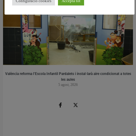
Configuració cookies
Accepta tot
València reforma l’Escola Infantil Pardalets i instal·larà aire condicionat a totes
les aules
5 agost, 2026