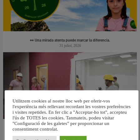
👀 Una mirada atenta puede marcar la diferencia.
31 juliol, 2026
Utilitzem cookies al nostre lloc web per oferir-vos
l'experiència més rellevant recordant les vostres preferències
i visites repetides. En fer clic a "Acceptar-ho tot", accepteu
l'ús de TOTES les cookies. Tanmateix, podeu visitar
"Configuració de les galetes" per proporcionar un
València ultima el nou centre per a persones majors del barri de Sant Antoni
consentiment controlat.
6 agost, 2026