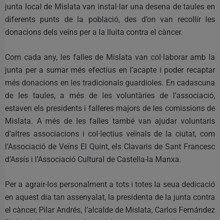
junta local de Mislata van instal·lar una desena de taules en
diferents punts de la població, des d’on van recollir les
donacions dels veïns per a la lluita contra el càncer.
Com cada any, les falles de Mislata van col·laborar amb la
junta per a sumar més efectius en l’acapte i poder recaptar
més donacions en les tradicionals guardioles. En cadascuna
de les taules, a més de les voluntàries de l’associació,
estaven els presidents i falleres majors de les comissions de
Mislata. A més de les falles també van ajudar voluntaris
d’altres associacions i col·lectius veïnals de la ciutat, com
l’Associació de Veïns El Quint, els Clavaris de Sant Francesc
d’Assís i l’Associació Cultural de Castella-la Manxa.
Per a agrair-los personalment a tots i totes la seua dedicació
en aquest dia tan assenyalat, la presidenta de la junta contra
el càncer, Pilar Andrés, l’alcalde de Mislata, Carlos Fernández