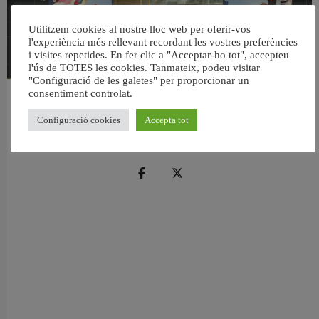
Utilitzem cookies al nostre lloc web per oferir-vos
l'experiència més rellevant recordant les vostres preferències
i visites repetides. En fer clic a "Acceptar-ho tot", accepteu
l'ús de TOTES les cookies. Tanmateix, podeu visitar
"Configuració de les galetes" per proporcionar un
consentiment controlat.
València reforma l’Escola Infantil Pardalets i instal·larà aire condicionat a totes
les aules
Configuració cookies
Accepta tot
5 agost, 2026