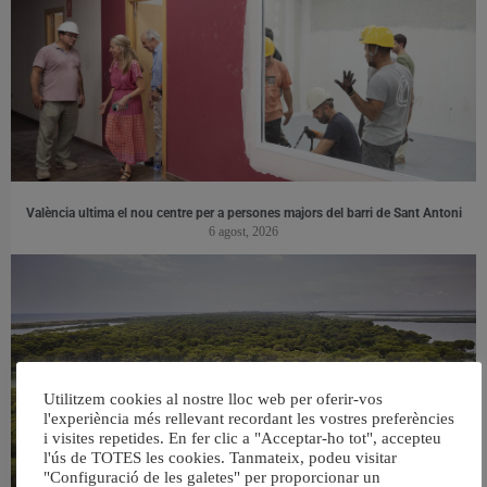
València ultima el nou centre per a persones majors del barri de Sant Antoni
6 agost, 2026
Utilitzem cookies al nostre lloc web per oferir-vos
l'experiència més rellevant recordant les vostres preferències
i visites repetides. En fer clic a "Acceptar-ho tot", accepteu
l'ús de TOTES les cookies. Tanmateix, podeu visitar
"Configuració de les galetes" per proporcionar un