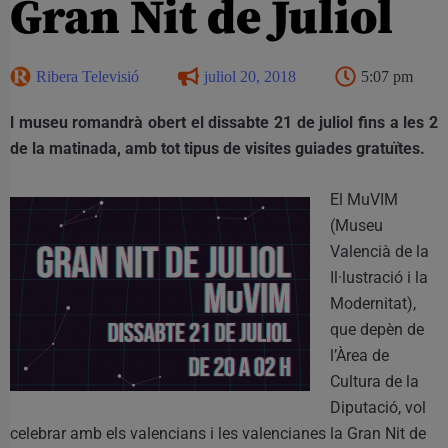
Gran Nit de Juliol
Ribera Televisió
juliol 20, 2018
5:07 pm
l museu romandrà obert el dissabte 21 de juliol fins a les 2
de la matinada, amb tot tipus de visites guiades gratuïtes.
El MuVIM
(Museu
Valencià de la
Il·lustració i la
Modernitat),
que depèn de
l’Àrea de
Cultura de la
Diputació, vol
celebrar amb els valencians i les valencianes la Gran Nit de