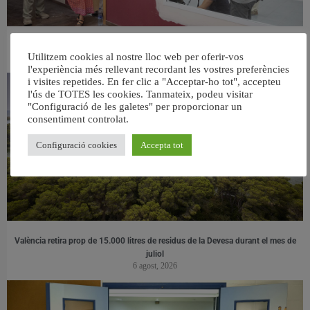
València ultima el nou centre per a persones majors del barri de Sant Antoni
Utilitzem cookies al nostre lloc web per oferir-vos
6 agost, 2026
l'experiència més rellevant recordant les vostres preferències
i visites repetides. En fer clic a "Acceptar-ho tot", accepteu
l'ús de TOTES les cookies. Tanmateix, podeu visitar
"Configuració de les galetes" per proporcionar un
consentiment controlat.
Configuració cookies
Accepta tot
València retira prop de 15.000 litres de residus de la Devesa durant el mes de
juliol
6 agost, 2026