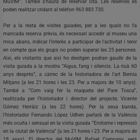
MuVIM”. També s’haurà de reservar cita. Les reserves es
poden realitzar cridant al telèfon 963 883 730.
Per a la resta de visites guiades, per a les quals no fa
mancada reserva prèvia, és necessari accedir al museu una
mica abans, indicar l’interès a participar de l’activitat i tenir
en compte que els grups no poden superar les 25 persones.
Així, els visitants que així ho desitgen podran gaudir de la
visita guiada a la mostra “Aigua, fang i silencis. La riuà 60
anys desprès”, a càrrec de la historiadora de l’art Bernia
Mitjans (a les 21 hores i les 23. Per a majors de 10 anys).
També a “Com vaig fer la maqueta del Pare Tosca”,
realitzada per l’historiador i director del projecte, Vicente
Gómez Herráiz (a les 22 hores). Per la seua banda,
l’historiador Fernando López Udhen parlarà de la València
més oculta i sensual en la visita guiada “Erotisme i repressió
en la ciutat de València” (a les 21 hores i 23. Per a majors de
18 anys). El director del MuVIM, Rafael Company, serà