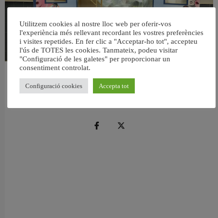
Utilitzem cookies al nostre lloc web per oferir-vos
l'experiència més rellevant recordant les vostres preferències
i visites repetides. En fer clic a "Acceptar-ho tot", accepteu
l'ús de TOTES les cookies. Tanmateix, podeu visitar
"Configuració de les galetes" per proporcionar un
consentiment controlat.
València reforma l’Escola Infantil Pardalets i instal·larà aire condicionat a totes
les aules
Configuració cookies
Accepta tot
5 agost, 2026