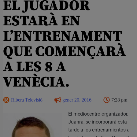
EL JUGADOR
ESTARÀ EN
L’ENTRENAMENT
QUE COMENÇARÀ
A LES 8 A
VENÈCIA.
Ribera Televisió
gener 20, 2016
7:28 pm
El mediocentro organizador,
Juanra, se incorporará esta
tarde a los entrenamientos a