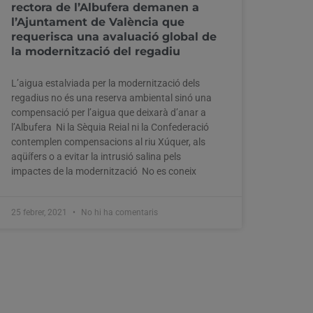
rectora de l’Albufera demanen a
l’Ajuntament de València que
requerisca una avaluació global de
la modernització del regadiu
L’aigua estalviada per la modernització dels
regadius no és una reserva ambiental sinó una
compensació per l’aigua que deixarà d’anar a
l’Albufera Ni la Sèquia Reial ni la Confederació
contemplen compensacions al riu Xúquer, als
aqüífers o a evitar la intrusió salina pels
impactes de la modernització No es coneix
25 febrer, 2021
No hi ha comentaris