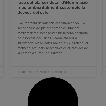
fase del pla per dotar d’il·luminació
mediambientalment sostenible la
devesa del saler
L’Ajuntament de València executarà en breu la
segona fase del pla per dotar d’enllumenat
mediambientalment sostenible la zona habitada
de la Devesa del Saler. Es completa així la
intervenció inicial realitzada en 2019. Si en aquell
moment l’actuació se centrava en el tram des de
la parada d’autobús al tallafoc
14 abril, 2021
No hi ha comentaris