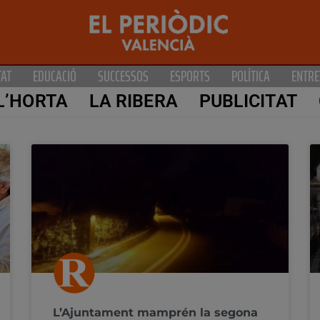
TAT
EDUCACIÓ
SUCCESSOS
ESPORTS
POLÍTICA
ENTRE
L’HORTA
LA RIBERA
PUBLICITAT
L’Ajuntament mamprén la segona