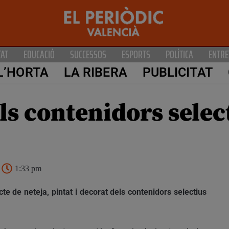
TAT
EDUCACIÓ
SUCCESSOS
ESPORTS
POLÍTICA
ENTRE
L’HORTA
LA RIBERA
PUBLICITAT
ls contenidors selec
1:33 pm
e de neteja, pintat i decorat dels contenidors selectius