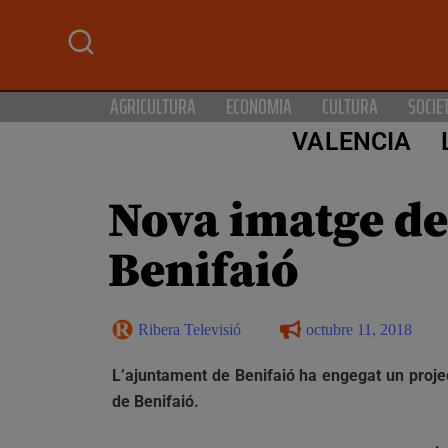
AGRICULTURA
ECONOMIA
CULTURA
SOCIE
VALENCIA
Nova imatge de
Benifaió
Ribera Televisió
octubre 11, 2018
L’ajuntament de Benifaió ha engegat un project
de Benifaió.