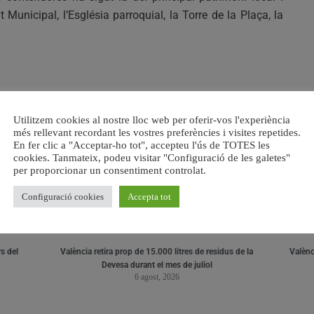
Municipal, l’Església parroquial, la Torre de la Plaça, la
RELACIONAT
Utilitzem cookies al nostre lloc web per oferir-vos l'experiència
més rellevant recordant les vostres preferències i visites repetides.
En fer clic a "Acceptar-ho tot", accepteu l'ús de TOTES les
cookies. Tanmateix, podeu visitar "Configuració de les galetes"
per proporcionar un consentiment controlat.
Configuració cookies
Accepta tot
s del
València retira prop de 15.000 litres de residus de la
Valènci
Devesa durant el mes de juliol
6 agost, 2026