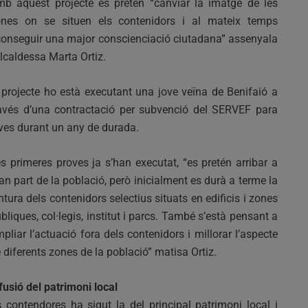
b aquest projecte es pretén “canviar la imatge de les
ones on se situen els contenidors i al mateix temps
onseguir una major conscienciació ciutadana” assenyala
alcaldessa Marta Ortiz.
 projecte ho està executant una jove veïna de Benifaió a
avés d’una contractació per subvenció del SERVEF para
ves durant un any de durada.
s primeres proves ja s’han executat, “es pretén arribar a
an part de la població, però inicialment es durà a terme la
ntura dels contenidors selectius situats en edificis i zones
bliques, col·legis, institut i parcs. També s’està pensant a
pliar l’actuació fora dels contenidors i millorar l’aspecte
 diferents zones de la població” matisa Ortiz.
fusió del patrimoni local
s contendores ha sigut la del principal patrimoni local i