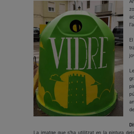
Am
z
ac
l’
El
tr
jo
Le
gr
pi
pú
am
de
Di
La imatge que s’ha utilitzat en la pintura del